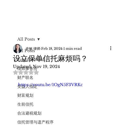
All Posts
史敏 律师
Feb 18, 2024
1 min read
All Posts
设立保单信托麻烦吗？
English Posts
Updated:
Nov 19, 2024
律师事务所
Rated NaN out of 5 stars.
财产联名
https://youtu.be/1OgN5F3VRKc
受益人指定
财富规划
生前信托
合法避税规划
信托管理与遗产程序