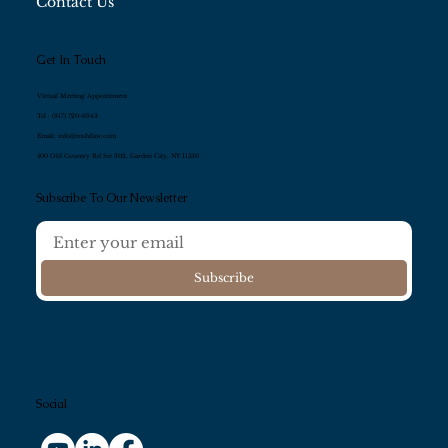
Contact Us
Get In Touch
Virtual Meeting Appointment
Tel :
(917) 720-6943
Email:
info@mshilaw.com
500 Old Country Rd Ste 302, Garden City, NY 11530
Subscribe To Our Newsletter
Subscribe
Social