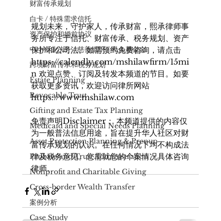
财富传承规划
白卡 / 特殊需求信托
规划未来，守护家人，传承财富，熙承律师事
资产保护和婚前协议
务所专注于信托、财富传承、税务规划、资产
中小企业法务 / 慈善组织 / 私人基金会
保护和公司法。如需预约免费咨询，请点击
https://
calendly.com/mshilawfirm/15mi
​跨境财富传承和税务规划
n
 欢迎点赞、订阅及转发本频道的节目。如要
Estate Planning
获取更多资讯，欢迎访问律所网站 
Revocable Trust
https://www.mshilaw.com
Gifting and Estate Tax Planning
免责声明Disclaimer： 本频道提供的内容仅
Medicaid and Special Needs Planning
为一般普法信息用途，旨在提升华人社区对财
Asset Protection Planning & Prenup
富传承规划的认识。在任何情况下均不构成法
律及税务意见。您需就您的个案情况具体咨询
Probate and Trust Administration
律师。
Nonprofit and Charitable Giving
Cross-border Wealth Transfer
案例分析
Case Study