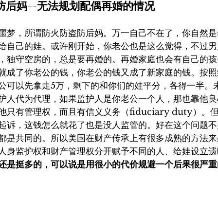
、防后妈--无法规划配偶再婚的情况
噩梦，所谓防火防盗防后妈。万一自己不在了，你自然是
给自己的娃。或许刚开始，你老公也是这么觉得，不过男
，独守空房的，总是要再婚的。再婚家庭也会有自己的孩
就成了你老公的钱，你老公的钱又成了新家庭的钱。按照
公可以先拿走5万，剩下的和你们的娃平分，各得一半。
护人代为代理，如果监护人是你老公一个人，那也靠他良
只有管理权，而且有信义义务（fiduciary duty）。
起诉，这钱怎么就花了也是没人监管的。好在这个问题不
都是共同的。所以美国在财产传承上有很多成熟的方法来
人身监护权和财产管理权分开赋予不同的人、给娃设立遗
还是挺多的，可以说是用很小的代价规避一个后果很严重