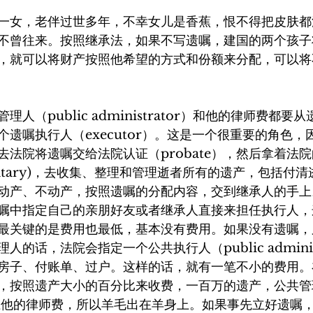
一女，老伴过世多年，不幸女儿是香蕉，恨不得把皮肤都
不曾往来。按照继承法，如果不写遗嘱，建国的两个孩子
，就可以将财产按照他希望的方式和份额来分配，可以将
人（public administrator）和他的律师费都要
遗嘱执行人（executor）。这是一个很重要的角色，
去法院将遗嘱交给法院认证（probate），然后拿着法
estamentary)，去收集、整理和管理逝者所有的遗产，包括
动产、不动产，按照遗嘱的分配内容，交到继承人的手上
嘱中指定自己的亲朋好友或者继承人直接来担任执行人，
最关键的是费用也最低，基本没有费用。如果没有遗嘱，
的话，法院会指定一个公共执行人（public administ
房子、付账单、过户。这样的话，就有一笔不小的费用。
，按照遗产大小的百分比来收费，一百万的遗产，公共管
再加上他的律师费，所以羊毛出在羊身上。如果事先立好遗嘱