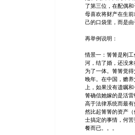
了第三位，在配偶和
母喜欢将财产在生前
己的口袋里，而是由
再举例说明：
情景一：箐箐是刚工
河，结了婚，还没来
为了一体。箐箐觉得
晚年。在中国，赡养
上，如果没有遗嘱和
箐确信她嫁的是活雷
高于法律系统而最有
然比起箐箐的资产（假
士搞定的事情，何苦
餐而已。。。