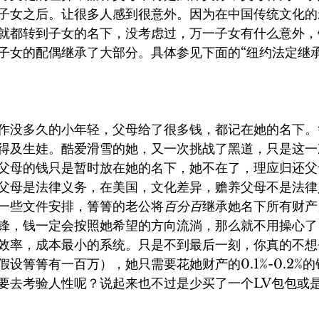
子女之后。让很多人感到很意外。因为在中国传统文化的
就都转到子女的名下，没考虑过，万一子女有什么意外，
子女的配偶继承了大部分。具体参见下面的“纽约法定继承
作没多久的小年轻，父母给了很多钱，都记在她的名下。
得及生娃。酷爱滑雪的她，又一次挑战了黑道，只是这一
父母的钱只是暂时放在她的名下，她不在了，理应归还父
父母是法律义务，在美国，文化差异，赡养父母不是法律
一些文件安排，箐箐的老公将
百分百
继承她名下所有财产
锋，钱一定会按照她希望的方向流淌，那么就不用操心了
效率，成本最小的系统。只是不到最后一刻，你真的不想
设箐箐有一百万），她只需要花她财产的0.1%-0.2%
要去考验人性呢？说起来也不过是少买了一个LV包包或