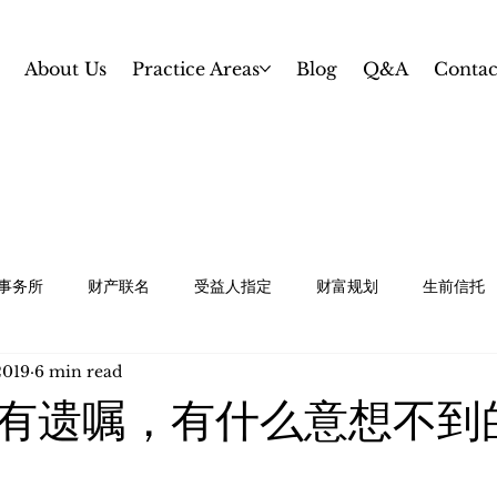
About Us
Practice Areas
Blog
Q&A
Contac
事务所
财产联名
受益人指定
财富规划
生前信托
2019
6 min read
规划
白卡 / 特殊需求信托
资产保护和婚前协议
中小企业
有遗嘱，有什么意想不到
te Planning
Revocable Trust
Gifting and Estate Tax 