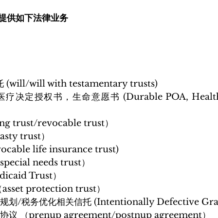
提供如下法律业务
ill/will with testamentary trusts)
ng trust/revocable trust）
sty trust）
ocable life insurance trust)
ecial needs trust）
icaid Trust）
set protection trust）
/税务优化相关信托 (Intentionally Defective Grant
议 （prenup agreement/postnup agreement）