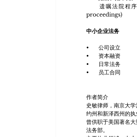
	遗嘱法院程序/无遗嘱继承的法定程序 (probate proceedings, administrative 
proceedings)
中小企业法务
•	公司设立
•	资本融资
•	日常法务
•	员工合同
作者简介
史敏律师，南京大学法学本
约州和新泽西州的执
曾供职于美国著名大型律
法务部。