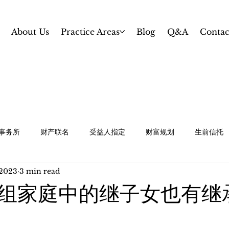
About Us
Practice Areas
Blog
Q&A
Contac
事务所
财产联名
受益人指定
财富规划
生前信托
 2023
3 min read
规划
白卡 / 特殊需求信托
资产保护和婚前协议
中小企业
组家庭中的继子女也有继
te Planning
Revocable Trust
Gifting and Estate Tax 