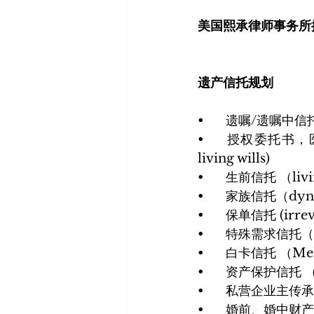
美国熙承律师事务所
遗产信托规划
•	遗嘱/遗嘱中信托 (w
•	授权委托书，医疗决定授权书，生命意愿书 (Durable POA, Healthcare proxies, 
living wills)
•	生前信托 （livi
•	家族信托（dyna
•	保单信托 (irrev
•	特殊需求信托（sp
•	白卡信托 （Med
•	资产保护信托 （as
•	私营企业主传承规划
•	婚前、婚中财产协