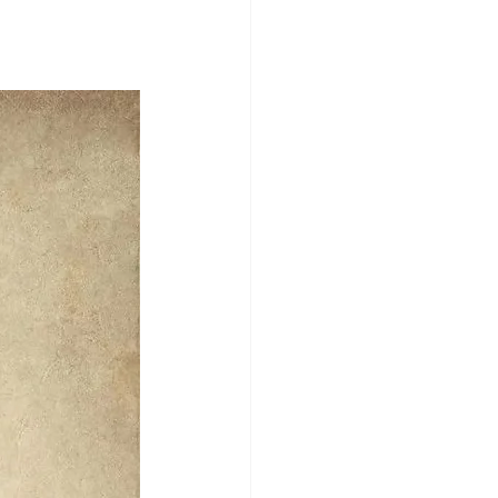
and Trust Administration
tudy