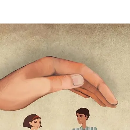
5 stars.
lanning
Asset Protection Planning & Prenup
Probate 
ng
Cross-border Wealth Transfer
案例分析
Case S