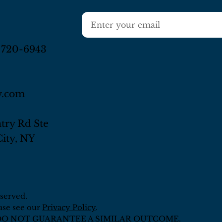
否为美国公民：非美国公民配偶在联邦
样涉及生前突发丧失行为能力
、赠与税规则下适用的条件与美国公民
风险不分年龄。 在纽约，如
同（例如无限婚姻扣除通常不适用于非
或疾病暂时或长期无法自主处
偶），需要额外规划。 2.
没有签署授权
) 720-6943
w.com
try Rd Ste
ity, NY
served.
ase see our
Privacy Policy
.
DO NOT GUARANTEE A SIMILAR OUTCOME.