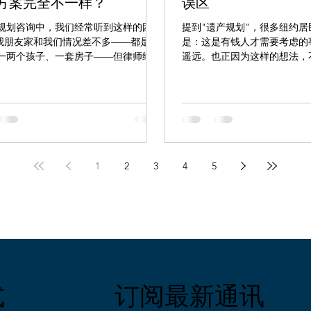
方案完全不一样？
误区
规划咨询中，我们经常听到这样的困
提到"遗产规划"，很多纽约
"我朋友家和我们情况差不多——都是两
是：这是有钱人才需要考虑的
一两个孩子、一套房子——但律师给他
遥远。也正因为这样的想法，
方案和我们完全不一样，这是为什
正遇到问题——亲人突然离世
 这个问题非常常见，也很合理。表面上
——才发现事先没有任何安排
"差不多"的家庭，在法律和税务层面往
往是纽约地方法院（Surrogate'
不少细节差异，而正是这些细节，决定
续、家庭内部的分歧，甚至是
方案的不同。下面从几个常见角度来说
相反的结果。 以下五个常见
1. "差不多"的表象之下，家庭结构可能
纽约州的具体规则逐一说明。 
同 即便两个家庭看起来结构相似，以
财产不多，用不着做规划" 遗
1
2
3
4
5
差异都会实质性地影响规划方向： 是
只是"分配巨额财富"，更多
婚家庭、是否有继子女：再婚家庭通常
权：谁来照顾未成年子女、谁
外考虑如何平衡对现任配偶和前段婚姻
况下的事务。这些安排和资产
安排，避免遗产分配产生冲突。 子女
系。 举例来说：一位纽约居
未成年人：涉及未成年子女的家庭，通
车和几万元存款，但家中有未
指定监护人、设立管理财产的信托，安
他没有指定监护人，一旦发生
子女已成年的家庭复杂。 家庭成员是
孩子这件事就可能需要交由法
殊需要：如果家庭中有需要长期照护或
由父母自己决定。财产规模在
式
​订阅最新通讯
府福利的成员，规划中往往需要用到专
是重点。 误区二："我还年轻
托工具，以免影响其领取福利的资格。
着急" 遗产规划常被等同于"