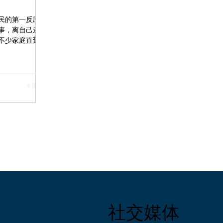
居民的第一反应
事，离自己还很
不少家庭直到真
或丧失行为能力
，等待他们的往
s Court）的手
与本人心愿完全
误区，我们结合
误区一："我的
产规划的核心不
时候是关于决定
替你处理紧急情
多少没有直接关
民名下只有一辆
成年子女。如果
意外，谁来抚养
院裁定，而不是
这种情形下并不
社交媒体
、身体健康，不
身后事"，但它同