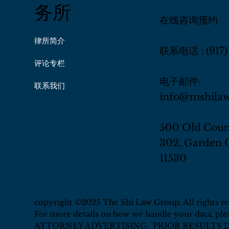
担任遗嘱执行人、信托管理人或医疗签字代理
配偶是
务所
人等身份。 💡 纽约实设案例说明 小张和小李
遗产税
在线咨询预约
的案例： 住在皇后
配偶不
公民配
律所简介
联系电话 :
(917
评论专栏
电子邮件:
联系我们
info@mshila
500 Old Coun
302, Garden C
11530
copyright ©2025 The Shi Law Group. All rights re
For more details on how we handle your data, ple
ATTORNEY ADVERTISING. PRIOR RESULTS 