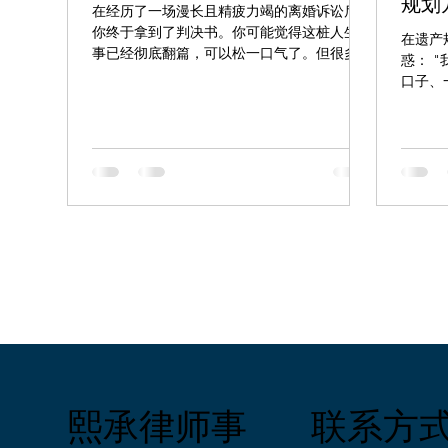
规划
在经历了一场漫长且精疲力竭的离婚诉讼后，
你终于拿到了判决书。你可能觉得这桩人生旧
在遗产
事已经彻底翻篇，可以松一口气了。但很多纽
惑： 
约人常常忽略了一个隐藏在角落里的重要问
口子、
题：你几年前写的那份遗嘱，现在该怎么办？
们做的
如果你在结婚期间写过遗嘱，里面很可能把前
么？"
妻或前夫写成了主要的财产继承人，甚至指定
看起来
他们作为你未来的遗嘱执行人（帮你处理身后
往存在
事的人）。那么，一旦离婚变成法律事实，这
了最终
份旧遗嘱会自动作废吗？还是说你的前任依然
明。 
能拿走你的财产？ 纽约州的“自动撤销”法
大不相
律：它能帮你做什么？ 好消息是，纽约州法
下这些
律非常人性化，它考虑到了绝大多数人在离婚
否为再
后都不希望前任再继承自己的财产。 根据纽
需要额
约州《遗产、权力与信托法》（EPTL）第 5-
子女的
1.4 条的规定，一旦法院签发了最终的离婚判
是否为
决书，旧遗嘱中所有涉及前夫或前妻的条款都
常需要
会自动失效（撤销）。不仅如此，法律在处理
排会比
这份遗嘱时，会直接把你的前任视为“在你之
否有特
前已经过世”。 法律小贴士： “自动撤销”不仅
联系方
​熙承律师事
依赖政
适用于遗嘱中的财产分配，还适用于指定前任
门的信